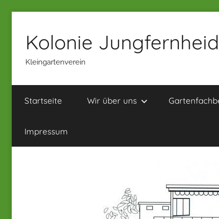
Zum
Inhalt
Kolonie Jungfernheide
springen
Kleingartenverein
Startseite
Wir über uns
Gartenfachb
Impressum